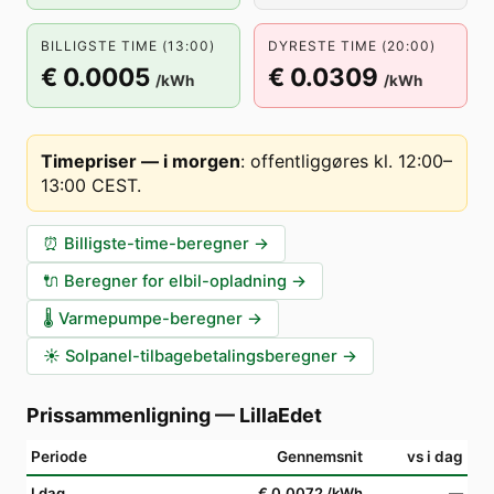
BILLIGSTE TIME (13:00)
DYRESTE TIME (20:00)
€ 0.0005
€ 0.0309
/kWh
/kWh
Timepriser — i morgen
:
offentliggøres kl. 12:00–
13:00 CEST
.
⏰
Billigste-time-beregner
→
🔌
Beregner for elbil-opladning
→
🌡️
Varmepumpe-beregner
→
☀️
Solpanel-tilbagebetalingsberegner
→
Prissammenligning
—
LillaEdet
Periode
Gennemsnit
vs i dag
I dag
€ 0.0072
/kWh
—