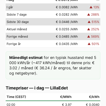
I går
€ 0.0082
/kWh
▲
13
%
Sidste 7 dage
€ 0.0282
/kWh
▲
288
%
Sidste 30 dage
€ 0.0446
/kWh
▲
515
%
Aktuel måned
€ 0.0255
/kWh
▲
252
%
Forrige måned
€ 0.0485
/kWh
▲
569
%
Forrige år
€ 0.0435
/kWh
▲
501
%
Månedligt estimat
for en typisk husstand med 5
000 kWh/år (~417 kWh/måned) til denne pris: €
3.02 / måned (€ 36.24 / år engros, før skatter
og netgebyrer).
Timepriser — i dag
—
LillaEdet
Time (CEST)
€/MWh
€/kWh
02
:00
€ 3.97
€ 0.0040