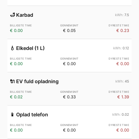
🛁
Karbad
7.5
€ 0.00
€ 0.05
€ 0.23
💧
Elkedel (1 L)
0.12
€ 0.00
€ 0.00
€ 0.00
🔌
EV fuld opladning
45
€ 0.02
€ 0.33
€ 1.39
📱
Oplad telefon
0.02
€ 0.00
€ 0.00
€ 0.00