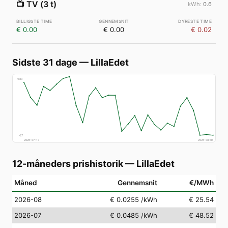
📺
TV (3 t)
0.6
€ 0.00
€ 0.00
€ 0.02
Sidste 31 dage
—
LillaEdet
€
83
€
7
2026-07-10
2026-08-08
12-måneders prishistorik
—
LillaEdet
Måned
Gennemsnit
€/MWh
2026-08
€ 0.0255
/kWh
€ 25.54
2026-07
€ 0.0485
/kWh
€ 48.52