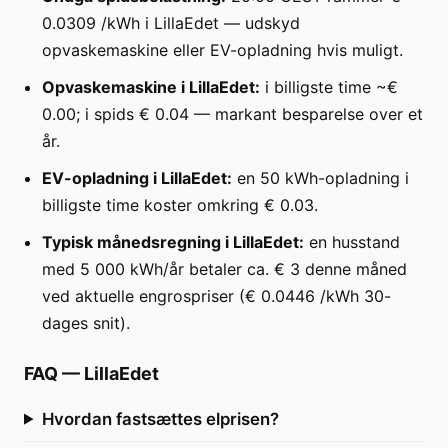
0.0309 /kWh i LillaEdet — udskyd
opvaskemaskine eller EV-opladning hvis muligt.
Opvaskemaskine i LillaEdet:
i billigste time ~€
0.00; i spids € 0.04 — markant besparelse over et
år.
EV-opladning i LillaEdet:
en 50 kWh-opladning i
billigste time koster omkring € 0.03.
Typisk månedsregning i LillaEdet:
en husstand
med 5 000 kWh/år betaler ca. € 3 denne måned
ved aktuelle engrospriser (€ 0.0446 /kWh 30-
dages snit).
FAQ
—
LillaEdet
Hvordan fastsættes elprisen?