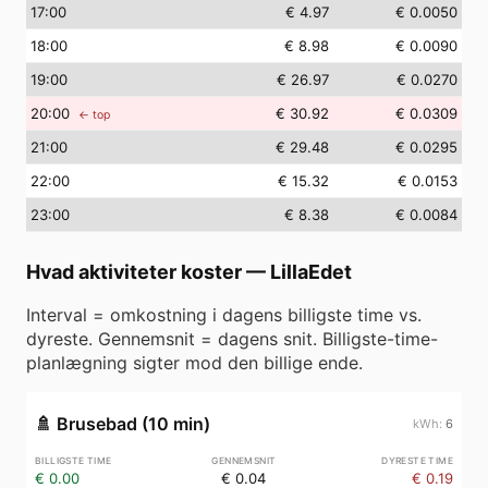
17
:00
€ 4.97
€ 0.0050
18
:00
€ 8.98
€ 0.0090
19
:00
€ 26.97
€ 0.0270
20
:00
€ 30.92
€ 0.0309
← top
21
:00
€ 29.48
€ 0.0295
22
:00
€ 15.32
€ 0.0153
23
:00
€ 8.38
€ 0.0084
Hvad aktiviteter koster
—
LillaEdet
Interval = omkostning i dagens billigste time vs.
dyreste. Gennemsnit = dagens snit. Billigste-time-
planlægning sigter mod den billige ende.
🚿
Brusebad (10 min)
6
€ 0.00
€ 0.04
€ 0.19