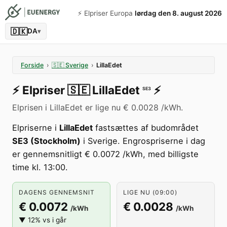
⚡️ Elpriser Europa
lørdag den 8. august 2026
🇩🇰
DA
▾
Forside
›
🇸🇪
Sverige
›
LillaEdet
⚡️
Elpriser
🇸🇪
LillaEdet
⚡️
SE3
Elprisen i LillaEdet er lige nu € 0.0028 /kWh.
Elpriserne i
LillaEdet
fastsættes af budområdet
SE3 (Stockholm)
i Sverige. Engrospriserne i dag
er gennemsnitligt € 0.0072 /kWh, med billigste
time kl. 13:00.
DAGENS GENNEMSNIT
LIGE NU (09:00)
€ 0.0072
€ 0.0028
/kWh
/kWh
▼ 12% vs i går