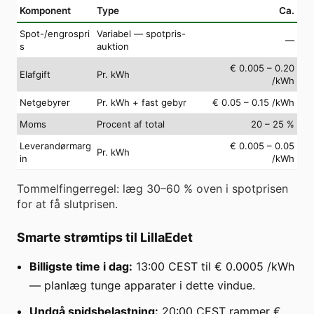
Komponent
Type
Ca.
Spot-/engrospri
Variabel — spotpris-
—
s
auktion
€ 0.005 – 0.20
Elafgift
Pr. kWh
/kWh
Netgebyrer
Pr. kWh + fast gebyr
€ 0.05 – 0.15 /kWh
Moms
Procent af total
20 – 25 %
Leverandørmarg
€ 0.005 – 0.05
Pr. kWh
in
/kWh
Tommelfingerregel: læg 30–60 % oven i spotprisen
for at få slutprisen.
Smarte strømtips til LillaEdet
Billigste time i dag:
13:00 CEST til € 0.0005 /kWh
— planlæg tunge apparater i dette vindue.
Undgå spidsbelastning:
20:00 CEST rammer €