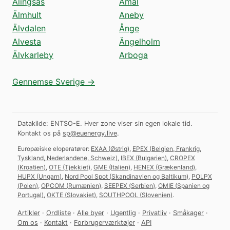
Alingsås
Åmål
Älmhult
Aneby
Älvdalen
Ånge
Alvesta
Ängelholm
Älvkarleby
Arboga
Gennemse Sverige →
Datakilde: ENTSO-E. Hver zone viser sin egen lokale tid.
Kontakt os på
sp@euenergy.live
.
Europæiske eloperatører:
EXAA
(
Østrig
)
,
EPEX
(
Belgien, Frankrig,
Tyskland, Nederlandene, Schweiz
)
,
IBEX
(
Bulgarien
)
,
CROPEX
(
Kroatien
)
,
OTE
(
Tjekkiet
)
,
GME
(
Italien
)
,
HENEX
(
Grækenland
)
,
HUPX
(
Ungarn
)
,
Nord Pool Spot
(
Skandinavien og Baltikum
)
,
POLPX
(
Polen
)
,
OPCOM
(
Rumænien
)
,
SEEPEX
(
Serbien
)
,
OMIE
(
Spanien og
Portugal
)
,
OKTE
(
Slovakiet
)
,
SOUTHPOOL
(
Slovenien
)
.
Artikler
·
Ordliste
·
Alle byer
·
Ugentlig
·
Privatliv
·
Småkager
·
Om os
·
Kontakt
·
Forbrugerværktøjer
·
API