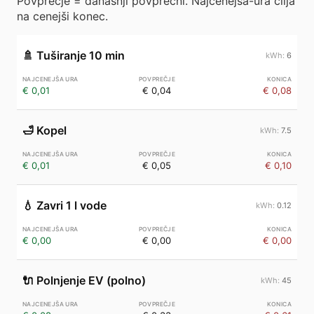
Povprečje = današnji povprečni. Najcenejša-ura cilja
na cenejši konec.
🚿
Tuširanje 10 min
6
€ 0,01
€ 0,04
€ 0,08
🛁
Kopel
7.5
€ 0,01
€ 0,05
€ 0,10
💧
Zavri 1 l vode
0.12
€ 0,00
€ 0,00
€ 0,00
🔌
Polnjenje EV (polno)
45