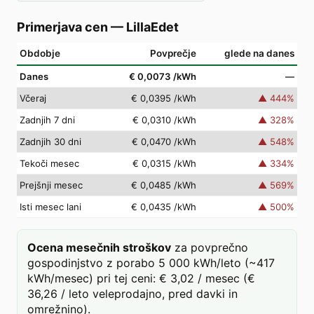
Primerjava cen
—
LillaEdet
Obdobje
Povprečje
glede na danes
Danes
€ 0,0073
/kWh
—
Včeraj
€ 0,0395
/kWh
▲
444
%
Zadnjih 7 dni
€ 0,0310
/kWh
▲
328
%
Zadnjih 30 dni
€ 0,0470
/kWh
▲
548
%
Tekoči mesec
€ 0,0315
/kWh
▲
334
%
Prejšnji mesec
€ 0,0485
/kWh
▲
569
%
Isti mesec lani
€ 0,0435
/kWh
▲
500
%
Ocena mesečnih stroškov
za povprečno
gospodinjstvo z porabo 5 000 kWh/leto (~417
kWh/mesec) pri tej ceni: € 3,02 / mesec (€
36,26 / leto veleprodajno, pred davki in
omrežnino).