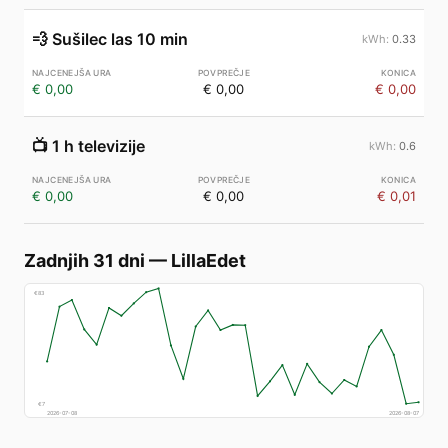
💨
Sušilec las 10 min
0.33
€ 0,00
€ 0,00
€ 0,00
📺
1 h televizije
0.6
€ 0,00
€ 0,00
€ 0,01
Zadnjih 31 dni
—
LillaEdet
€
83
€
7
2026-07-08
2026-08-07