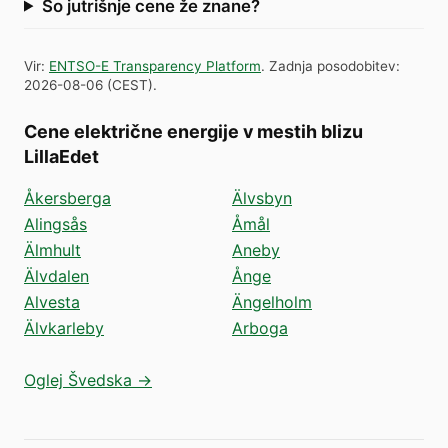
So jutrišnje cene že znane?
Vir
:
ENTSO-E Transparency Platform
.
Zadnja posodobitev
:
2026-08-06
(
CEST
).
Cene električne energije v mestih blizu
LillaEdet
Åkersberga
Älvsbyn
Alingsås
Åmål
Älmhult
Aneby
Älvdalen
Ånge
Alvesta
Ängelholm
Älvkarleby
Arboga
Oglej Švedska →