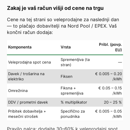
Zakaj je vaš račun višji od cene na trgu
Cene na tej strani so veleprodajne za naslednji dan
— to plačajo dobavitelji na Nord Pool / EPEX. Vaš
končni račun dodaja:
Pribl. (povp.
Komponenta
Vrsta
EU)
Spremenljiva (ta
Veleprodajna spot cena
—
stran)
Davek / trošarina na
€ 0.005 – 0.20
Fiksen
elektriko
/kWh
Fiksna +
€ 0.05 – 0.15
Omrežnina
spremenljiva
/kWh
DDV / prometni davek
% multiplikator
20 – 25 %
Pribitek dobavitelja +
Specifično za
€ 0.005 – 0.05
mesečni strošek
ponudnika
/kWh
Pravilo palca: dodajte 30–60% k veleprodajni spot