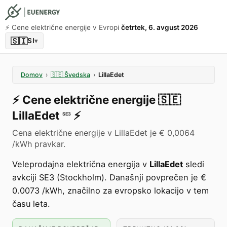
⚡️ Cene električne energije v Evropi
četrtek, 6. avgust 2026
🇸🇮
SI
▾
Domov
›
🇸🇪
Švedska
›
LillaEdet
⚡️
Cene električne energije
🇸🇪
LillaEdet
⚡️
SE3
Cena električne energije v LillaEdet je € 0,0064
/kWh pravkar.
Veleprodajna električna energija v
LillaEdet
sledi
avkciji SE3 (Stockholm). Današnji povprečen je €
0.0073 /kWh, značilno za evropsko lokacijo v tem
času leta.