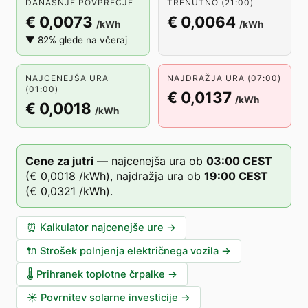
DANAŠNJE POVPREČJE
TRENUTNO (21:00)
€ 0,0073
€ 0,0064
/kWh
/kWh
▼ 82% glede na včeraj
NAJCENEJŠA URA
NAJDRAŽJA URA (07:00)
(01:00)
€ 0,0137
/kWh
€ 0,0018
/kWh
Cene za jutri
—
najcenejša ura ob
03
:00
CEST
(
€ 0,0018
/kWh),
najdražja ura ob
19
:00
CEST
(
€ 0,0321
/kWh).
⏰
Kalkulator najcenejše ure
→
🔌
Strošek polnjenja električnega vozila
→
🌡️
Prihranek toplotne črpalke
→
☀️
Povrnitev solarne investicije
→