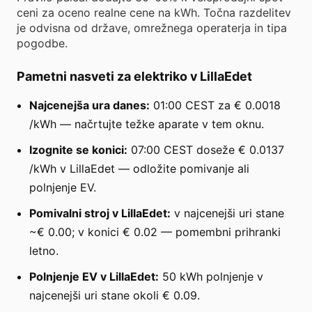
ceni za oceno realne cene na kWh. Točna razdelitev
je odvisna od države, omrežnega operaterja in tipa
pogodbe.
Pametni nasveti za elektriko v LillaEdet
Najcenejša ura danes:
01:00 CEST za € 0.0018
/kWh — načrtujte težke aparate v tem oknu.
Izognite se konici:
07:00 CEST doseže € 0.0137
/kWh v LillaEdet — odložite pomivanje ali
polnjenje EV.
Pomivalni stroj v LillaEdet:
v najcenejši uri stane
~€ 0.00; v konici € 0.02 — pomembni prihranki
letno.
Polnjenje EV v LillaEdet:
50 kWh polnjenje v
najcenejši uri stane okoli € 0.09.