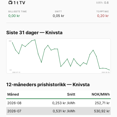
📺
1 t TV
0.6
0,00 kr
0,05 kr
0,20 kr
Siste 31 dager
—
Knivsta
€
83
€
4
2026-07-10
2026-08-09
12-måneders prishistorikk
—
Knivsta
Måned
Snitt
NOK/MWh
2026-08
0,253 kr
/kWh
252,71 kr
2026-07
0,531 kr
/kWh
530,92 kr