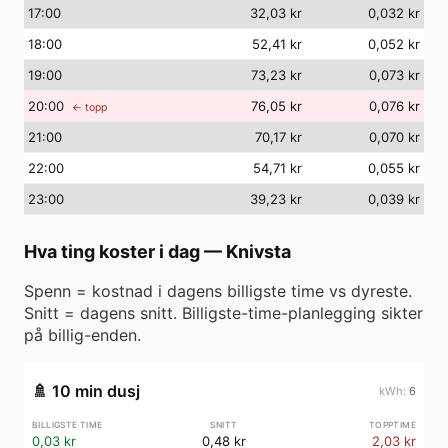
17
:00
32,03 kr
0,032 kr
18
:00
52,41 kr
0,052 kr
19
:00
73,23 kr
0,073 kr
20
:00
76,05 kr
0,076 kr
← topp
21
:00
70,17 kr
0,070 kr
22
:00
54,71 kr
0,055 kr
23
:00
39,23 kr
0,039 kr
Hva ting koster i dag
—
Knivsta
Spenn = kostnad i dagens billigste time vs dyreste.
Snitt = dagens snitt. Billigste-time-planlegging sikter
på billig-enden.
🚿
10 min dusj
6
0,03 kr
0,48 kr
2,03 kr