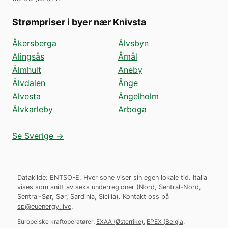
Strømpriser i byer nær Knivsta
Åkersberga
Älvsbyn
Alingsås
Åmål
Älmhult
Aneby
Älvdalen
Ånge
Alvesta
Ängelholm
Älvkarleby
Arboga
Se Sverige →
Datakilde: ENTSO-E. Hver sone viser sin egen lokale tid. Italia
vises som snitt av seks underregioner (Nord, Sentral-Nord,
Sentral-Sør, Sør, Sardinia, Sicilia).
Kontakt oss på
sp@euenergy.live
.
Europeiske kraftoperatører:
EXAA
(
Østerrike
)
,
EPEX
(
Belgia,