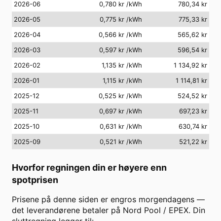
2026-06
0,780 kr
/kWh
780,34 kr
2026-05
0,775 kr
/kWh
775,33 kr
2026-04
0,566 kr
/kWh
565,62 kr
2026-03
0,597 kr
/kWh
596,54 kr
2026-02
1,135 kr
/kWh
1 134,92 kr
2026-01
1,115 kr
/kWh
1 114,81 kr
2025-12
0,525 kr
/kWh
524,52 kr
2025-11
0,697 kr
/kWh
697,23 kr
2025-10
0,631 kr
/kWh
630,74 kr
2025-09
0,521 kr
/kWh
521,22 kr
Hvorfor regningen din er høyere enn
spotprisen
Prisene på denne siden er engros morgendagens —
det leverandørene betaler på Nord Pool / EPEX. Din
sluttregning legger til: