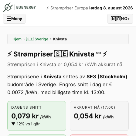
⚡️ Strømpriser Europa
lørdag 8. august 2026
☰
🇳🇴
Meny
NO
▾
Hjem
›
🇸🇪
Sverige
›
Knivsta
⚡️
Strømpriser
🇸🇪
Knivsta
⚡️
SE3
Strømprisen i Knivsta er 0,054 kr /kWh akkurat nå.
Strømprisene i
Knivsta
settes av
SE3 (Stockholm)
budområde i Sverige. Engros snitt i dag er €
0.0072 /kWh, med billigste time kl. 13:00.
DAGENS SNITT
AKKURAT NÅ (17:00)
0,079 kr
0,054 kr
/kWh
/kWh
▼ 12% vs i går