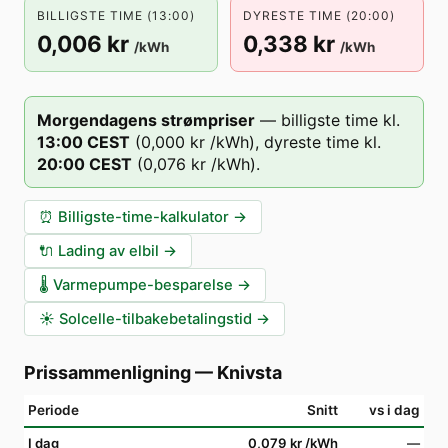
BILLIGSTE TIME (13:00)
DYRESTE TIME (20:00)
0,006 kr
0,338 kr
/kWh
/kWh
Morgendagens strømpriser
—
billigste time kl.
13
:00
CEST
(
0,000 kr
/kWh),
dyreste time kl.
20
:00
CEST
(
0,076 kr
/kWh).
⏰
Billigste-time-kalkulator
→
🔌
Lading av elbil
→
🌡️
Varmepumpe-besparelse
→
☀️
Solcelle-tilbakebetalingstid
→
Prissammenligning
—
Knivsta
Periode
Snitt
vs i dag
I dag
0,079 kr
/kWh
—