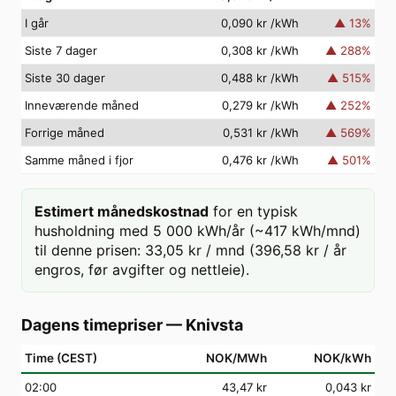
I går
0,090 kr
/kWh
▲
13
%
Siste 7 dager
0,308 kr
/kWh
▲
288
%
Siste 30 dager
0,488 kr
/kWh
▲
515
%
Inneværende måned
0,279 kr
/kWh
▲
252
%
Forrige måned
0,531 kr
/kWh
▲
569
%
Samme måned i fjor
0,476 kr
/kWh
▲
501
%
Estimert månedskostnad
for en typisk
husholdning med 5 000 kWh/år (~417 kWh/mnd)
til denne prisen: 33,05 kr / mnd (396,58 kr / år
engros, før avgifter og nettleie).
Dagens timepriser
—
Knivsta
Time (CEST)
NOK/MWh
NOK/kWh
02
:00
43,47 kr
0,043 kr