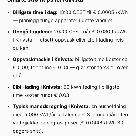
Billigste time i dag:
13:00 CEST til € 0.0005 /kWh
— planlegg tunge apparater i dette vinduet.
Unngå topptime:
20:00 CEST når € 0.0309 /kWh
i Knivsta — utsett oppvask eller elbil-lading hvis
du kan.
Oppvaskmaskin i Knivsta:
billigste time koster ca
€ 0.00; topptime € 0.04 — gjør stor forskjell over
et år.
Elbil-lading i Knivsta:
50 kWh-lading i billigste
time koster rundt € 0.03.
Typisk månedsregning i Knivsta:
en husholdning
med 5 000 kWh/år betaler ca € 3 denne måneden
ved gjeldende engros-priser (€ 0.0446 /kWh 30-
dagers snitt).