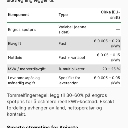
Cirka (EU-
Komponent
Type
snitt)
Variabel (denne
Engros spotpris
—
siden)
€ 0.005 – 0.20
Elavgift
Fast
/kWh
€ 0.05 – 0.15
Nettleie
Fast + variabel
/kWh
MVA / merverdiavgift
% multiplikator
20 – 25 %
Leverandørpåslag +
Spesifikt for
€ 0.005 – 0.05
månedlig avgift
leverandør
/kWh
Tommelfingerregel: legg til 30–60% på engros
spotpris for å estimere reell kWh-kostnad. Eksakt
fordeling avhenger av land, nettoperatør og
kontrakt.
Smarte strømtips for Knivsta