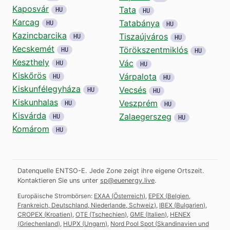
Kaposvár
Tata
HU
HU
Karcag
Tatabánya
HU
HU
Kazincbarcika
Tiszaújváros
HU
HU
Kecskemét
Törökszentmiklós
HU
HU
Keszthely
Vác
HU
HU
Kiskőrös
Várpalota
HU
HU
Kiskunfélegyháza
Vecsés
HU
HU
Kiskunhalas
Veszprém
HU
HU
Kisvárda
Zalaegerszeg
HU
HU
Komárom
HU
Datenquelle ENTSO-E. Jede Zone zeigt ihre eigene Ortszeit.
Kontaktieren Sie uns unter
sp@euenergy.live
.
Europäische Strombörsen:
EXAA
(
Österreich
)
,
EPEX
(
Belgien,
Frankreich, Deutschland, Niederlande, Schweiz
)
,
IBEX
(
Bulgarien
)
,
CROPEX
(
Kroatien
)
,
OTE
(
Tschechien
)
,
GME
(
Italien
)
,
HENEX
(
Griechenland
)
,
HUPX
(
Ungarn
)
,
Nord Pool Spot
(
Skandinavien und