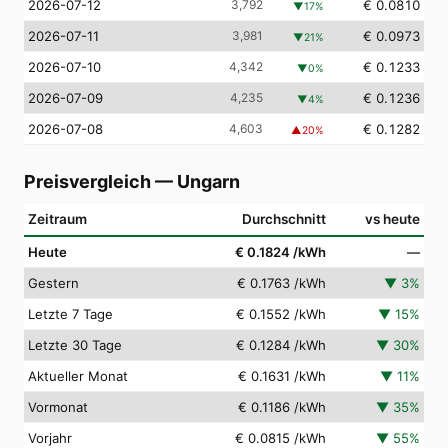
2026-07-12
3,792
€ 0.0810
▼
17
%
2026-07-11
3,981
€ 0.0973
▼
21
%
2026-07-10
4,342
€ 0.1233
▼
0
%
2026-07-09
4,235
€ 0.1236
▼
4
%
2026-07-08
4,603
€ 0.1282
▲
20
%
Preisvergleich
—
Ungarn
Zeitraum
Durchschnitt
vs heute
Heute
€ 0.1824
/kWh
—
Gestern
€ 0.1763
/kWh
▼
3
%
Letzte 7 Tage
€ 0.1552
/kWh
▼
15
%
Letzte 30 Tage
€ 0.1284
/kWh
▼
30
%
Aktueller Monat
€ 0.1631
/kWh
▼
11
%
Vormonat
€ 0.1186
/kWh
▼
35
%
Vorjahr
€ 0.0815
/kWh
▼
55
%