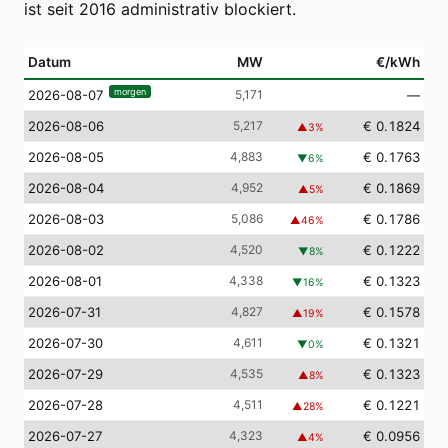
ist seit 2016 administrativ blockiert.
Datum
MW
€/kWh
morgen
5,171
—
2026-08-07
2026-08-06
5,217
€ 0.1824
▲
3
%
2026-08-05
4,883
€ 0.1763
▼
6
%
2026-08-04
4,952
€ 0.1869
▲
5
%
2026-08-03
5,086
€ 0.1786
▲
46
%
2026-08-02
4,520
€ 0.1222
▼
8
%
2026-08-01
4,338
€ 0.1323
▼
16
%
2026-07-31
4,827
€ 0.1578
▲
19
%
2026-07-30
4,611
€ 0.1321
▼
0
%
2026-07-29
4,535
€ 0.1323
▲
8
%
2026-07-28
4,511
€ 0.1221
▲
28
%
2026-07-27
4,323
€ 0.0956
▲
4
%