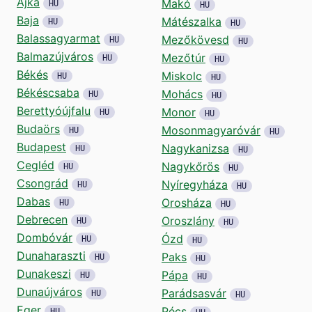
Ajka
Makó
HU
HU
Baja
Mátészalka
HU
HU
Balassagyarmat
Mezőkövesd
HU
HU
Balmazújváros
Mezőtúr
HU
HU
Békés
Miskolc
HU
HU
Békéscsaba
Mohács
HU
HU
Berettyóújfalu
Monor
HU
HU
Budaörs
Mosonmagyaróvár
HU
HU
Budapest
Nagykanizsa
HU
HU
Cegléd
Nagykőrös
HU
HU
Csongrád
Nyíregyháza
HU
HU
Dabas
Orosháza
HU
HU
Debrecen
Oroszlány
HU
HU
Dombóvár
Ózd
HU
HU
Dunaharaszti
Paks
HU
HU
Dunakeszi
Pápa
HU
HU
Dunaújváros
Parádsasvár
HU
HU
Eger
Pécs
HU