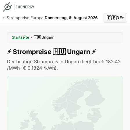
🇩🇪
⚡️ Strompreise Europa
Donnerstag, 6. August 2026
DE
▾
Startseite
›
🇭🇺
Ungarn
⚡️
Strompreise
🇭🇺
Ungarn
⚡️
Der heutige Strompreis in Ungarn liegt bei € 182.42
/MWh (€ 0.1824 /kWh).