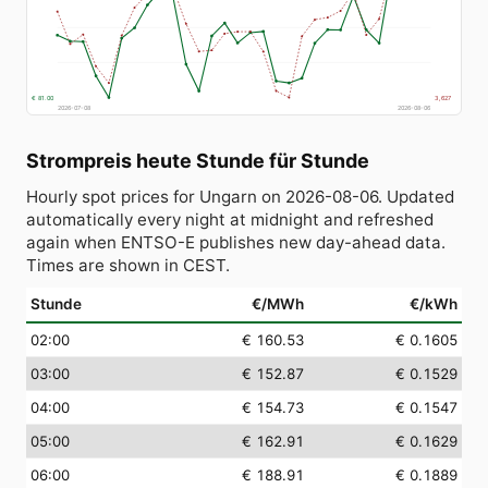
€ 81.00
3,627
2026-07-08
2026-08-06
Strompreis heute Stunde für Stunde
Hourly spot prices for Ungarn on 2026-08-06. Updated
automatically every night at midnight and refreshed
again when ENTSO-E publishes new day-ahead data.
Times are shown in CEST.
Stunde
€/MWh
€/kWh
02:00
€ 160.53
€ 0.1605
03:00
€ 152.87
€ 0.1529
04:00
€ 154.73
€ 0.1547
05:00
€ 162.91
€ 0.1629
06:00
€ 188.91
€ 0.1889