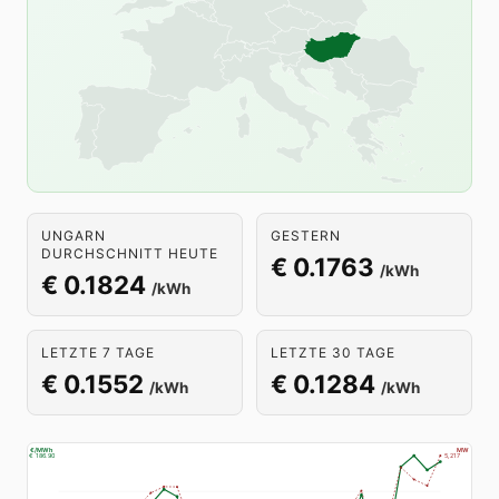
UNGARN
GESTERN
DURCHSCHNITT HEUTE
€ 0.1763
/kWh
€ 0.1824
/kWh
LETZTE 7 TAGE
LETZTE 30 TAGE
€ 0.1552
€ 0.1284
/kWh
/kWh
€/MWh
MW
€ 186.90
5,217