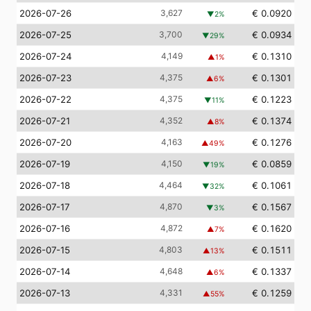
2026-07-26
3,627
€ 0.0920
▼
2
%
2026-07-25
3,700
€ 0.0934
▼
29
%
2026-07-24
4,149
€ 0.1310
▲
1
%
2026-07-23
4,375
€ 0.1301
▲
6
%
2026-07-22
4,375
€ 0.1223
▼
11
%
2026-07-21
4,352
€ 0.1374
▲
8
%
2026-07-20
4,163
€ 0.1276
▲
49
%
2026-07-19
4,150
€ 0.0859
▼
19
%
2026-07-18
4,464
€ 0.1061
▼
32
%
2026-07-17
4,870
€ 0.1567
▼
3
%
2026-07-16
4,872
€ 0.1620
▲
7
%
2026-07-15
4,803
€ 0.1511
▲
13
%
2026-07-14
4,648
€ 0.1337
▲
6
%
2026-07-13
4,331
€ 0.1259
▲
55
%