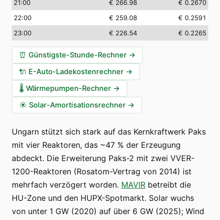
21:00
€ 266.98
€ 0.2670
22:00
€ 259.08
€ 0.2591
23:00
€ 226.54
€ 0.2265
⏰
Günstigste-Stunde-Rechner
→
🔌
E-Auto-Ladekostenrechner
→
🌡️
Wärmepumpen-Rechner
→
☀️
Solar-Amortisationsrechner
→
Ungarn stützt sich stark auf das Kernkraftwerk Paks
mit vier Reaktoren, das ~47 % der Erzeugung
abdeckt. Die Erweiterung Paks-2 mit zwei VVER-
1200-Reaktoren (Rosatom-Vertrag von 2014) ist
mehrfach verzögert worden.
MAVIR
betreibt die
HU-Zone und den HUPX-Spotmarkt. Solar wuchs
von unter 1 GW (2020) auf über 6 GW (2025); Wind