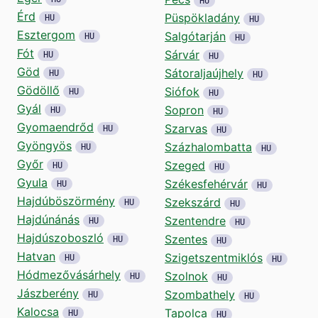
HU
Érd
Püspökladány
HU
HU
Esztergom
Salgótarján
HU
HU
Fót
Sárvár
HU
HU
Göd
Sátoraljaújhely
HU
HU
Gödöllő
Siófok
HU
HU
Gyál
Sopron
HU
HU
Gyomaendrőd
Szarvas
HU
HU
Gyöngyös
Százhalombatta
HU
HU
Győr
Szeged
HU
HU
Gyula
Székesfehérvár
HU
HU
Hajdúböszörmény
Szekszárd
HU
HU
Hajdúnánás
Szentendre
HU
HU
Hajdúszoboszló
Szentes
HU
HU
Hatvan
Szigetszentmiklós
HU
HU
Hódmezővásárhely
Szolnok
HU
HU
Jászberény
Szombathely
HU
HU
Kalocsa
Tapolca
HU
HU