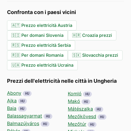
Confronta con i paesi vicini
🇦🇹
Prezzo elettricità Austria
🇸🇮
Per domani Slovenia
🇭🇷
Croazia prezzi
🇷🇸
Prezzo elettricità Serbia
🇷🇴
Per domani Romania
🇸🇰
Slovacchia prezzi
🇺🇦
Prezzo elettricità Ucraina
Prezzi dell'elettricità nelle città in Ungheria
Abony
Komló
HU
HU
Ajka
Makó
HU
HU
Baja
Mátészalka
HU
HU
Balassagyarmat
Mezőkövesd
HU
HU
Balmazújváros
Mezőtúr
HU
HU
Békés