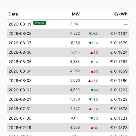
Data
MW
€/kWh
domani
3,941
—
2026-08-09
2026-08-08
4,282
€ 0.1134
▼
28
%
2026-08-07
5,186
€ 0.1579
▼
13
%
2026-08-06
5,217
€ 0.1824
▲
3
%
2026-08-05
4,883
€ 0.1763
▼
6
%
2026-08-04
4,952
€ 0.1869
▲
5
%
2026-08-03
5,086
€ 0.1786
▲
46
%
2026-08-02
4,520
€ 0.1222
▼
8
%
2026-08-01
4,338
€ 0.1323
▼
16
%
2026-07-31
4,827
€ 0.1578
▲
19
%
2026-07-30
4,611
€ 0.1321
▼
0
%
2026-07-29
4,535
€ 0.1323
▲
8
%