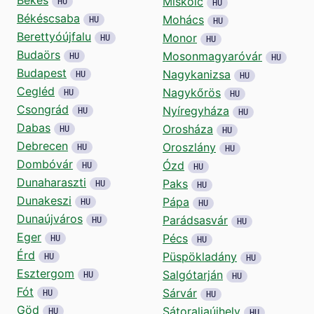
Miskolc
HU
HU
Békéscsaba
Mohács
HU
HU
Berettyóújfalu
Monor
HU
HU
Budaörs
Mosonmagyaróvár
HU
HU
Budapest
Nagykanizsa
HU
HU
Cegléd
Nagykőrös
HU
HU
Csongrád
Nyíregyháza
HU
HU
Dabas
Orosháza
HU
HU
Debrecen
Oroszlány
HU
HU
Dombóvár
Ózd
HU
HU
Dunaharaszti
Paks
HU
HU
Dunakeszi
Pápa
HU
HU
Dunaújváros
Parádsasvár
HU
HU
Eger
Pécs
HU
HU
Érd
Püspökladány
HU
HU
Esztergom
Salgótarján
HU
HU
Fót
Sárvár
HU
HU
Göd
Sátoraljaújhely
HU
HU