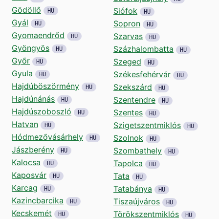
Gödöllő
Siófok
HU
HU
Gyál
Sopron
HU
HU
Gyomaendrőd
Szarvas
HU
HU
Gyöngyös
Százhalombatta
HU
HU
Győr
Szeged
HU
HU
Gyula
Székesfehérvár
HU
HU
Hajdúböszörmény
Szekszárd
HU
HU
Hajdúnánás
Szentendre
HU
HU
Hajdúszoboszló
Szentes
HU
HU
Hatvan
Szigetszentmiklós
HU
HU
Hódmezővásárhely
Szolnok
HU
HU
Jászberény
Szombathely
HU
HU
Kalocsa
Tapolca
HU
HU
Kaposvár
Tata
HU
HU
Karcag
Tatabánya
HU
HU
Kazincbarcika
Tiszaújváros
HU
HU
Kecskemét
Törökszentmiklós
HU
HU