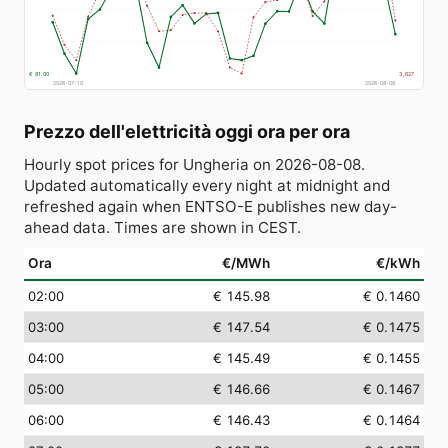
€ 81.00
3,627
2026-07-10
2026-08-08
Prezzo dell'elettricità oggi ora per ora
Hourly spot prices for Ungheria on 2026-08-08.
Updated automatically every night at midnight and
refreshed again when ENTSO-E publishes new day-
ahead data. Times are shown in CEST.
Ora
€/MWh
€/kWh
02:00
€ 145.98
€ 0.1460
03:00
€ 147.54
€ 0.1475
04:00
€ 145.49
€ 0.1455
05:00
€ 146.66
€ 0.1467
06:00
€ 146.43
€ 0.1464