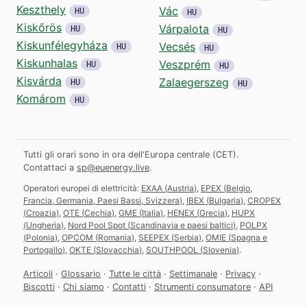
Keszthely
Vác
HU
HU
Kiskőrös
Várpalota
HU
HU
Kiskunfélegyháza
Vecsés
HU
HU
Kiskunhalas
Veszprém
HU
HU
Kisvárda
Zalaegerszeg
HU
HU
Komárom
HU
Tutti gli orari sono in ora dell'Europa centrale (CET).
Contattaci a
sp@euenergy.live
.
Operatori europei di elettricità:
EXAA
(
Austria
)
,
EPEX
(
Belgio,
Francia, Germania, Paesi Bassi, Svizzera
)
,
IBEX
(
Bulgaria
)
,
CROPEX
(
Croazia
)
,
OTE
(
Cechia
)
,
GME
(
Italia
)
,
HENEX
(
Grecia
)
,
HUPX
(
Ungheria
)
,
Nord Pool Spot
(
Scandinavia e paesi baltici
)
,
POLPX
(
Polonia
)
,
OPCOM
(
Romania
)
,
SEEPEX
(
Serbia
)
,
OMIE
(
Spagna e
Portogallo
)
,
OKTE
(
Slovacchia
)
,
SOUTHPOOL
(
Slovenia
)
.
Articoli
·
Glossario
·
Tutte le città
·
Settimanale
·
Privacy
·
Biscotti
·
Chi siamo
·
Contatti
·
Strumenti consumatore
·
API