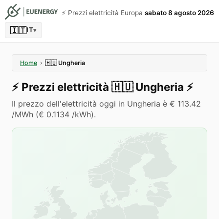
⚡️ Prezzi elettricità Europa
sabato 8 agosto 2026
🇮🇹
IT
▾
Home
›
🇭🇺
Ungheria
⚡️
Prezzi elettricità
🇭🇺
Ungheria
⚡️
Il prezzo dell'elettricità oggi in Ungheria è € 113.42
/MWh (€ 0.1134 /kWh).