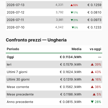
2026-07-13
4,331
€ 0.1259
▲
55
%
2026-07-12
3,792
€ 0.0810
▼
17
%
2026-07-11
3,981
€ 0.0973
▼
21
%
2026-07-10
4,342
€ 0.1233
▼
0
%
Confronto prezzi
—
Ungheria
Periodo
Media
vs oggi
Oggi
€ 0.1134
/kWh
—
Ieri
€ 0.1579
/kWh
▲
39
%
Ultimi 7 giorni
€ 0.1624
/kWh
▲
43
%
Ultimi 30 giorni
€ 0.1319
/kWh
▲
16
%
Mese corrente
€ 0.1562
/kWh
▲
38
%
Mese precedente
€ 0.1186
/kWh
▲
5
%
Anno precedente
€ 0.0815
/kWh
▼
28
%